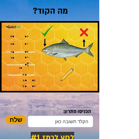
מה הקוד?
הכניסו פתרון:
שלח
לחץ לרמז #1